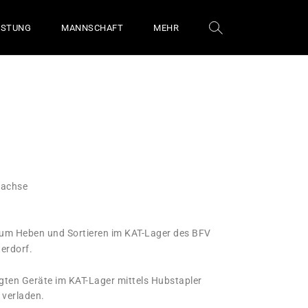
ÜSTUNG
MANNSCHAFT
MEHR
rachse
 zum Heben und Sortieren im KAT-Lager des BFV
terdorf.
igten Geräte im KAT-Lager mittels Hubstapler
verladen.