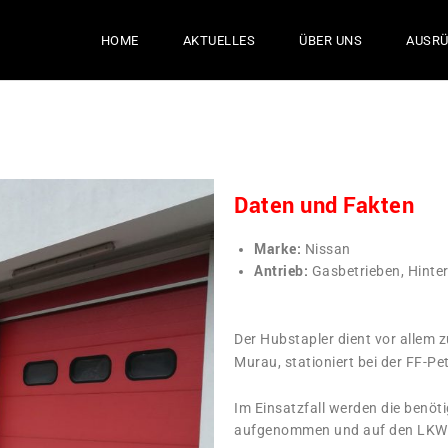
HOME
AKTUELLES
ÜBER UNS
AUSR
Daten und Fakten
Marke:
Nissan
Antrieb:
Gasbetrieben, Hinte
Der Hubstapler dient vor allem
Murau, stationiert bei der FF-Pe
Im Einsatzfall werden die benöt
aufgenommen und auf den LKW 