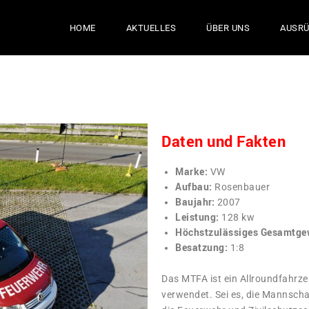
HOME
AKTUELLES
ÜBER UNS
AUSR
Daten und Fakten
Marke:
VW
Aufbau:
Rosenbauer
Baujahr:
2007
Leistung:
128 kw
Höchstzulässiges Gesamtge
Besatzung:
1:8
Das MTFA ist ein Allroundfahrze
verwendet. Sei es, die Mannscha