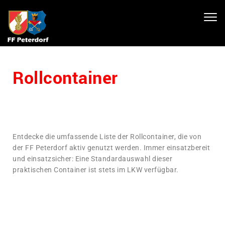
Toggl
navig
Rollcontainer
Entdecke die umfassende Liste der Rollcontainer, die von
der FF Peterdorf aktiv genutzt werden. Immer einsatzbereit
und einsatzsicher: Eine Standardauswahl dieser
praktischen Container ist stets im LKW verfügbar.