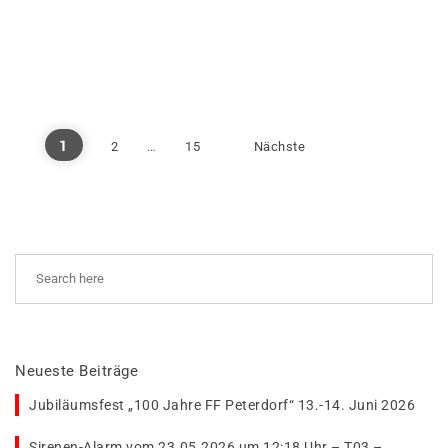
Seitennummerierung der 
1
2
…
15
Nächste
Neueste Beiträge
Jubiläumsfest „100 Jahre FF Peterdorf“ 13.-14. Juni 2026
Sirenen-Alarm vom 23.05.2026 um 12:18 Uhr – T03 –