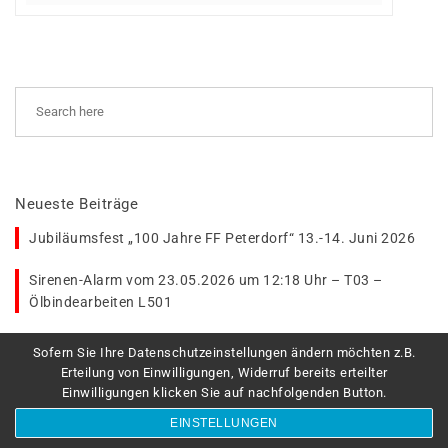
Neueste Beiträge
Jubiläumsfest „100 Jahre FF Peterdorf“ 13.-14. Juni 2026
Sirenen-Alarm vom 23.05.2026 um 12:18 Uhr – T03 –
Ölbindearbeiten L501
Einsatz Waldbrand Eisbach-Rein April 2026
Sofern Sie Ihre Datenschutzeinstellungen ändern möchten z.B.
Erteilung von Einwilligungen, Widerruf bereits erteilter
Ball der Feuerwehren 2026
Einwilligungen klicken Sie auf nachfolgenden Button.
EINSTELLUNGEN
Sirenen-Alarm vom 09. Jänner 2026 um 10:54 Uhr – T04