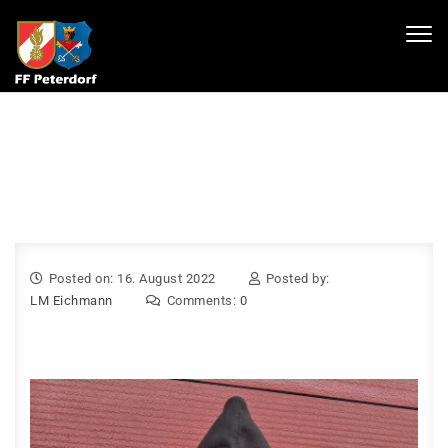
Skip to content
Toggl
navig
Posted on: 16. August 2022
Posted by:
LM Eichmann
Comments:
0