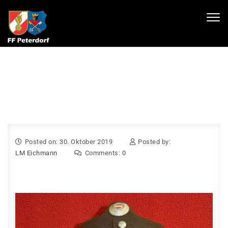
Skip to content
Toggl
navig
Posted on: 30. Oktober 2019
Posted by:
LM Eichmann
Comments:
0