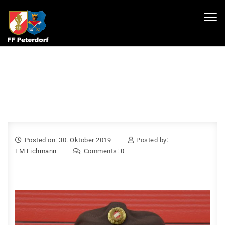
Skip to content
Toggl
navig
Posted on: 30. Oktober 2019
Posted by:
LM Eichmann
Comments:
0