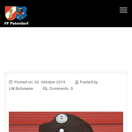
Skip to content
Toggl
navig
Posted on: 30. Oktober 2019
Posted by:
LM Eichmann
Comments:
0