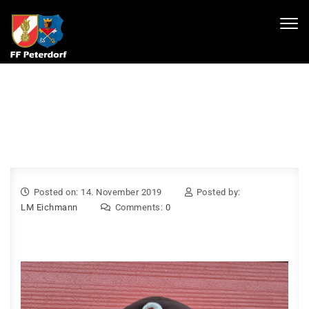
Skip to content
Toggl
navig
Posted on: 14. November 2019
Posted by:
LM Eichmann
Comments:
0