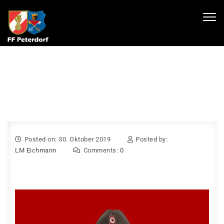
Skip to content
Toggl
navig
Posted on: 30. Oktober 2019
Posted by:
LM Eichmann
Comments:
0