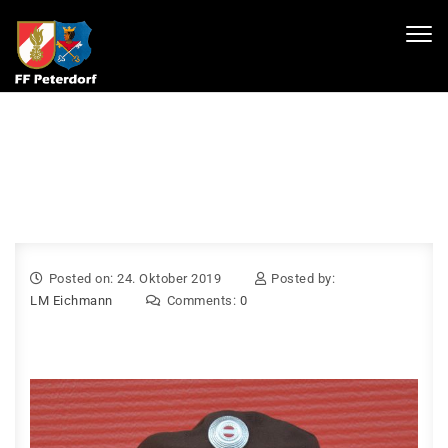
Skip to content
Toggl
navig
Posted on: 24. Oktober 2019
Posted by:
LM Eichmann
Comments:
0