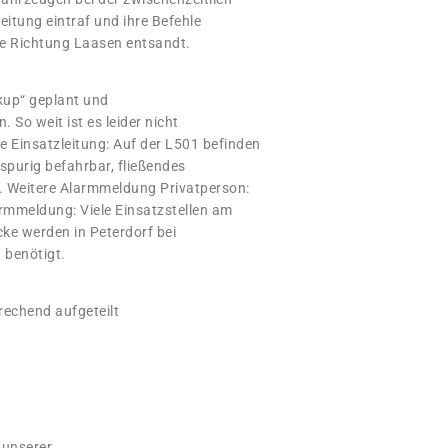
itung eintraf und ihre Befehle
de Richtung Laasen entsandt.
kup“ geplant und
 So weit ist es leider nicht
Einsatzleitung: Auf der L501 befinden
nspurig befahrbar, fließendes
1. Weitere Alarmmeldung Privatperson:
armmeldung: Viele Einsatzstellen am
e werden in Peterdorf bei
 benötigt.
echend aufgeteilt
 unserer