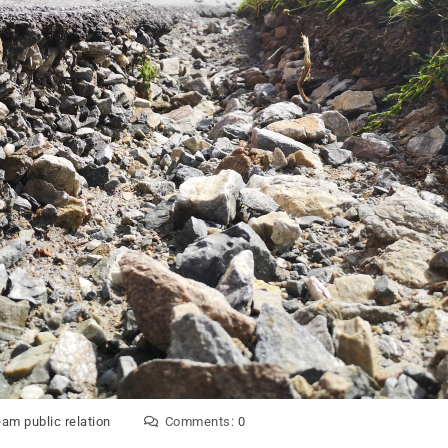
eam public relation
Comments:
0