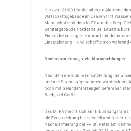
Kurz vor 21:00 Uhr die nächste Alarmmeldun
Wirtschaftsgebäude im Laasen tritt Wasser e
Mannschaft mit dem KLF2 auf den Weg. Glei
Sanitärgebäude Nordseite BellaAustria kurz v
Einsatzleiter reagierte darauf mit der intern
Einsatzleitung – und schaffte sich während d
Nachalarmierung, viele Alarmmeldungen
Nachdem die mobile Einsatzleitung mit unse
und alle Daten aufgenommen wurden kam de
noch mit Geländefahrzeugen befahrbar, stark
Bach, viel Geröll
Das MTFA macht sich auf Erkundungsfahrt, v
die Einsatzleitung blitzschnell und forderte 
Nachalarmierung der FF St. Peter am Kammer
innerhalb kürzester Zeit mit 24 Mann und 3 