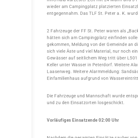
wieder am Campingplatz platzierten Einsatzle
entgegennahm. Das TLF St. Peter a. K. wur
2 Fahrzeuge der FF St. Peter waren als „Bac
hätten sich am Campingplatz einfinden sollen.
gekommen, Meldung von der Gemeinde an die 
sich viele Äste und viel Material, nur noch ei
Gewässer auf seitlichem Weg tritt über L50
Keller unter Wasser in Peterdorf. Weitere Al
Laasenweg. Weitere Alarmmeldung: Sandsäck
Einfamilienhaus aufgrund von Wassereintritt
Die Fahrzeuge und Mannschaft wurde entspr
und zu den Einsatzorten losgeschickt.
Vorläufiges Einsatzende 02:00 Uhr
Nachdem die gesamten Einsätze sauber von