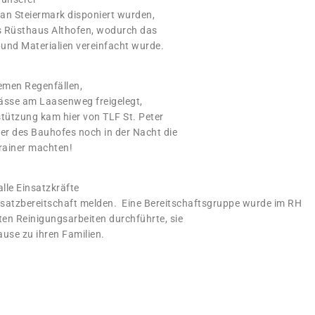
ian Steiermark disponiert wurden,
das Rüsthaus Althofen, wodurch das
 und Materialien vereinfacht wurde.
emen Regenfällen,
ässe am Laasenweg freigelegt,
tützung kam hier von TLF St. Peter
r des Bauhofes noch in der Nacht die
rainer machten!
lle Einsatzkräfte
insatzbereitschaft melden. Eine Bereitschaftsgruppe wurde im RH
sten Reinigungsarbeiten durchführte, sie
use zu ihren Familien.