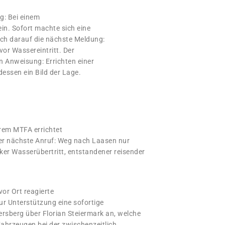
g: Bei einem
in. Sofort machte sich eine
ch darauf die nächste Meldung:
or Wassereintritt. Der
en Anweisung: Errichten einer
essen ein Bild der Lage.
rem MTFA errichtet
r nächste Anruf: Weg nach Laasen nur
er Wasserübertritt, entstandener reisender
or Ort reagierte
zur Unterstützung eine sofortige
sberg über Florian Steiermark an, welche
Fahrzeugen bei der zwischenzeitlich