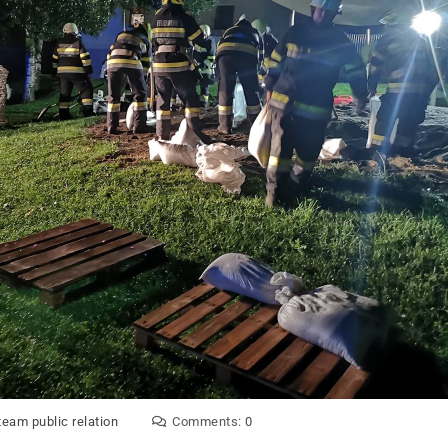
team public relation
Comments:
0