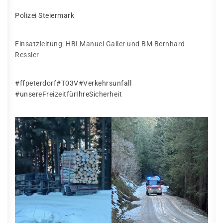
Polizei Steiermark
Einsatzleitung: HBI Manuel Galler und BM Bernhard
Ressler
#ffpeterdorf
#T03V
#Verkehrsunfall
#unsereFreizeitfürIhreSicherheit