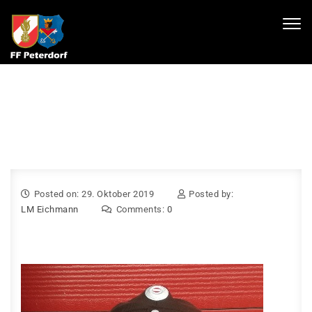
Skip to content
Toggl
navig
Posted on: 29. Oktober 2019
Posted by:
LM Eichmann
Comments:
0