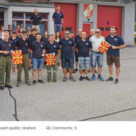
team public relation
Comments:
0