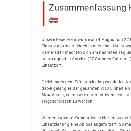
Zusammenfassung K
Unsere Feuerwehr wurde am 4.August um 22:
Einsatz alarmiert. Noch in derselben Nacht w
Kameraden machten sich am nächsten Tag um 0
anstrengenden Anreise (27 Stunden Fahrtzeit
Einsatzort.
Gleich nach dem Frühstück ging es mit den K
dabei gelang es der gesamten KHD Einheit ein
Situationen, so musste unter anderem ein sof
eingeschlossen zu werden.
Während unsere Kameraden in Nordmazedonien
Einsatzleitung eine Ablöse angefordert. So ma
Weg nach Wien, von dort ging es mittels Flug