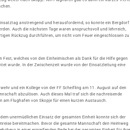
schen.
insatztag anstrengend und herausfordernd, so konnte ein Bergdorf
rden. Auch die nächsten Tage waren anspruchsvoll und lehrreich,
rtigen Rückzug durchführen, um nicht vom Feuer eingeschlossen zu
in Fest, welches von den Einheimischen als Dank für die Hilfe gegen
htet wurde. In der Zwischenzeit wurde von der Einsatzleitung eine
rwehr und ein Kollege von der FF Scheifling am 11. August auf den
schaft abzulösen. Auch dieses Mal traf sich die nachreisende
 am Flughafen von Skopje für einen kurzen Austausch.
 dem unermüdlichen Einsatz der gesamten Einheit konnte sich der
imreise bereitmachen. Bevor die gesamte Mannschaft den Heimweg
ehchevo in einer ergreifenden Rede bei der gesamten Einheit für ihr