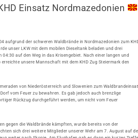
HD Einsatz Nordmazedonien
04 aufgrund der schweren Waldbrände in Nordmazedonien zum KH
urde unser LKW mit dem mobilen Dieseltank beladen und drei
4:30 auf den Weg in das Krisengebiet. Nach einer langen und
) erreichte unsere Mannschaft mit dem KHD Zug Steiermark den
ameraden von Niederösterreich und Slowenien zum Waldbrandeinsat
 Dorf vom Feuer zu bewahren. Es gab jedoch auch brenzlige
ortiger Rückzug durchgeführt werden, um nicht vom Feuer
 gegen die Waldbrände kämpften, wurde bereits von der
chten sich drei weitere Mitglieder unserer Wehr am 7. August auf d
zeug weiter nach Skopje. Am Flughafen gab es dann ein kurzes Treff